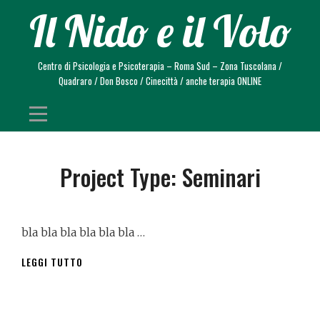
Skip
Il Nido e il Volo
to
content
Centro di Psicologia e Psicoterapia – Roma Sud – Zona Tuscolana /
Quadraro / Don Bosco / Cinecittà / anche terapia ONLINE
Project Type:
Seminari
bla bla bla bla bla bla …
LE
LEGGI TUTTO
NUOVE
FRONTIERE
DEL
DISAGIO